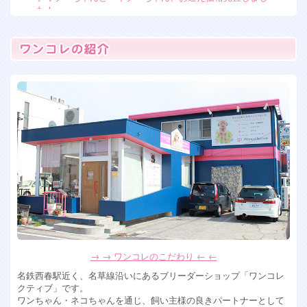
た！
2026年7月7日
フレンチブルドッグ女の子 残り2人！
2026年6月15日
トイプードル 女の子 入店
2026年6月13日
ペキプー ミックス犬の女の子入店！
2026年6月10日
ミックス犬 ペキプー女の子入店します！
2026年5月28日
可愛すぎるミックス犬女の子達入店！ チワプー&マルシーズ
ー
2026年4月6日
ポメションMIX犬男の子、トイプードル女の子入店！
2026年4月2日
→ → ワンコレのこだわり ← ←
フワモコなミックス犬の男の子が入店！可愛い！
名鉄西春駅近く、名草線沿いにあるブリーダーショップ「ワンコレ
2026年1月30日
クティブ」です。
ワンちゃん・ネコちゃんを通じ、飼い主様の良きパートナーとして
珍しい！ホワイトシュナウザー入店！