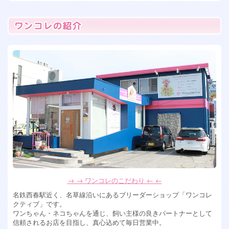
2026年7月7日
フレンチブルドッグ女の子 残り2人！
2026年6月15日
トイプードル 女の子 入店
2026年6月13日
ペキプー ミックス犬の女の子入店！
2026年6月10日
ミックス犬 ペキプー女の子入店します！
2026年5月28日
可愛すぎるミックス犬女の子達入店！ チワプー&マルシーズ
ー
2026年4月6日
ポメションMIX犬男の子、トイプードル女の子入店！
2026年4月2日
→ → ワンコレのこだわり ← ←
フワモコなミックス犬の男の子が入店！可愛い！
名鉄西春駅近く、名草線沿いにあるブリーダーショップ「ワンコレ
2026年1月30日
クティブ」です。
ワンちゃん・ネコちゃんを通じ、飼い主様の良きパートナーとして
珍しい！ホワイトシュナウザー入店！
信頼されるお店を目指し、真心込めて毎日営業中。