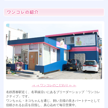
2026年7月7日
フレンチブルドッグ女の子 残り2人！
2026年6月15日
トイプードル 女の子 入店
2026年6月13日
ペキプー ミックス犬の女の子入店！
2026年6月10日
ミックス犬 ペキプー女の子入店します！
2026年5月28日
可愛すぎるミックス犬女の子達入店！ チワプー&マルシーズ
ー
2026年4月6日
ポメションMIX犬男の子、トイプードル女の子入店！
2026年4月2日
→ → ワンコレのこだわり ← ←
フワモコなミックス犬の男の子が入店！可愛い！
名鉄西春駅近く、名草線沿いにあるブリーダーショップ「ワンコレ
2026年1月30日
クティブ」です。
ワンちゃん・ネコちゃんを通じ、飼い主様の良きパートナーとして
珍しい！ホワイトシュナウザー入店！
信頼されるお店を目指し、真心込めて毎日営業中。