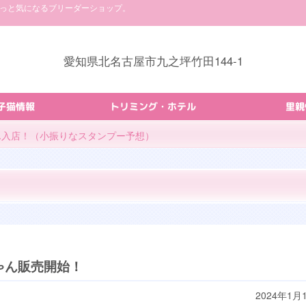
ょっと気になるブリーダーショップ。
愛知県北名古屋市九之坪竹田144-1
子猫情報
トリミング・ホテル
里親
ゃん入店！（小振りなスタンプー予想）
ゃん販売開始！
2024年1月