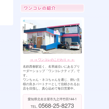
2026年7月7日
フレンチブルドッグ女の子 残り2
人！
2026年6月15日
トイプードル 女の子 入店
2026年6月13日
ペキプー ミックス犬の女の子入
店！
2026年6月10日
ミックス犬 ペキプー女の子入店
→ → ワンコレのこだわり ← ←
します！
名鉄西春駅近く、名草線沿いにあるブリ
2026年5月28日
ーダーショップ「ワンコレクティブ」で
可愛すぎるミックス犬女の子達入
す。
店！ チワプー&マルシーズー
ワンちゃん・ネコちゃんを通じ、飼い主
様の良きパートナーとして信頼されるお
2026年4月6日
店を目指し、真心込めて毎日営業中。
ポメションMIX犬男の子、トイプ
ードル女の子入店！
愛知県北名古屋市九之坪竹田144-1
2026年4月2日
0568-25-8273
TEL.
フワモコなミックス犬の男の子が