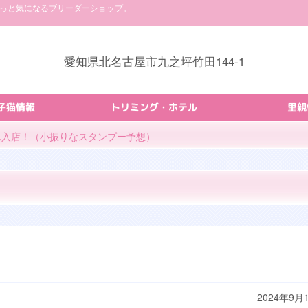
ょっと気になるブリーダーショップ。
愛知県北名古屋市九之坪竹田144-1
子猫情報
トリミング・ホテル
里親
ゃん入店！（小振りなスタンプー予想）
！
2024年9月