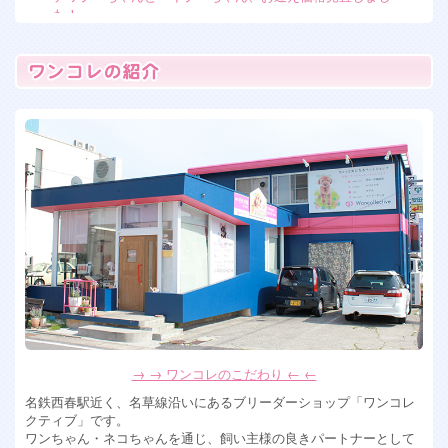
た！
2026年7月7日
フレンチブルドッグ女の子 残り2人！
2026年6月15日
トイプードル 女の子 入店
2026年6月13日
ペキプー ミックス犬の女の子入店！
2026年6月10日
ミックス犬 ペキプー女の子入店します！
2026年5月28日
可愛すぎるミックス犬女の子達入店！ チワプー&マルシーズ
ー
2026年4月6日
ポメションMIX犬男の子、トイプードル女の子入店！
2026年4月2日
→ → ワンコレのこだわり ← ←
フワモコなミックス犬の男の子が入店！可愛い！
名鉄西春駅近く、名草線沿いにあるブリーダーショップ「ワンコレ
2026年1月30日
クティブ」です。
ワンちゃん・ネコちゃんを通じ、飼い主様の良きパートナーとして
珍しい！ホワイトシュナウザー入店！