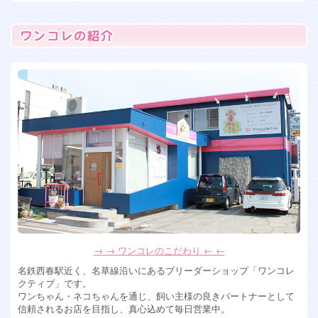
2026年7月7日
フレンチブルドッグ女の子 残り2人！
2026年6月15日
トイプードル 女の子 入店
2026年6月13日
ペキプー ミックス犬の女の子入店！
2026年6月10日
ミックス犬 ペキプー女の子入店します！
2026年5月28日
可愛すぎるミックス犬女の子達入店！ チワプー&マルシーズ
ー
2026年4月6日
ポメションMIX犬男の子、トイプードル女の子入店！
2026年4月2日
→ → ワンコレのこだわり ← ←
フワモコなミックス犬の男の子が入店！可愛い！
名鉄西春駅近く、名草線沿いにあるブリーダーショップ「ワンコレ
2026年1月30日
クティブ」です。
ワンちゃん・ネコちゃんを通じ、飼い主様の良きパートナーとして
珍しい！ホワイトシュナウザー入店！
信頼されるお店を目指し、真心込めて毎日営業中。