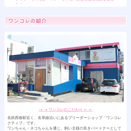
た！
2026年7月7日
フレンチブルドッグ女の子 残り2人！
2026年6月15日
トイプードル 女の子 入店
2026年6月13日
ペキプー ミックス犬の女の子入店！
2026年6月10日
ミックス犬 ペキプー女の子入店します！
2026年5月28日
可愛すぎるミックス犬女の子達入店！ チワプー&マルシーズ
ー
2026年4月6日
ポメションMIX犬男の子、トイプードル女の子入店！
2026年4月2日
→ → ワンコレのこだわり ← ←
フワモコなミックス犬の男の子が入店！可愛い！
名鉄西春駅近く、名草線沿いにあるブリーダーショップ「ワンコレ
2026年1月30日
クティブ」です。
ワンちゃん・ネコちゃんを通じ、飼い主様の良きパートナーとして
珍しい！ホワイトシュナウザー入店！